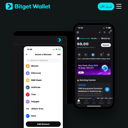
English
تنزيل الآن
日本語
Tiếng Việt
Русский
Español (Latinoamérica)
Türkçe
Italiano
Français
Deutsch
简体中文
繁體中文
Português (Portugal)
Bahasa Indonesia
ภาษาไทย
हिन्दी
বাংলা
Español
Português (Brasil)
Español (Argentina)