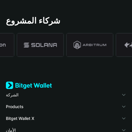
شركاء المشروع
الشركة
نبذة عن محفظة Bitget
Products
المدونة
Crypto Card
Bitget Wallet X
الأكاديمية
Stablecoin Earn
المطورون
الأمان