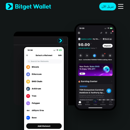
English
تنزيل الآن
日本語
Tiếng Việt
Русский
Español (Latinoamérica)
Türkçe
Italiano
Français
Deutsch
简体中文
繁體中文
Português (Portugal)
Bahasa Indonesia
ภาษาไทย
हिन्दी
বাংলা
Español
Português (Brasil)
Español (Argentina)