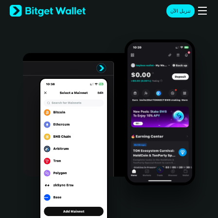
English
تنزيل الآن
日本語
Tiếng Việt
Русский
Español (Latinoamérica)
Türkçe
Italiano
Français
Deutsch
简体中文
繁體中文
Português (Portugal)
Bahasa Indonesia
ภาษาไทย
हिन्दी
বাংলা
Español
Português (Brasil)
Español (Argentina)