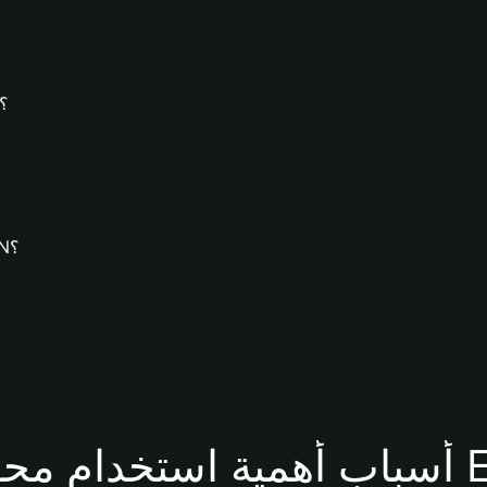
كيف
كيف يُمكنك تنزيل محفظة Bitget وإنشاء محفظة ERIN؟
فظة ERIN