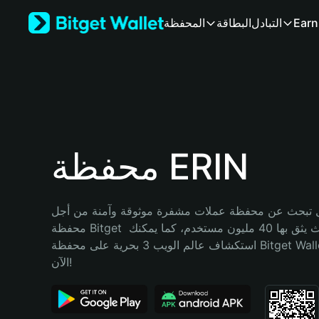
English
Earn
التبادل
البطاقة
المحفظة
日本語
Tiếng Việt
Русский
Español (Latinoamérica)
Türkçe
Italiano
Français
Deutsch
محفظة ERIN
简体中文
繁體中文
Português (Portugal)
تبحث عن محفظة عملات مشفرة موثوقة وآمنة من أجل ERIN؟ إنّ 
Bahasa Indonesia
محفظة Bitget خيارك الأفضل. حيث يثق بها 40 مليون مستخدم، كما يمكنك 
ภาษาไทย
استكشاف عالم الويب 3 بحرية على محفظة Bitget Wallet. ابدأ رحلتك 
हिन्दी
الآن!
বাংলা
Español
Português (Brasil)
Español (Argentina)