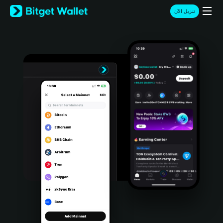
English
تنزيل الآن
日本語
Tiếng Việt
Русский
Español (Latinoamérica)
Türkçe
Italiano
Français
Deutsch
简体中文
繁體中文
Português (Portugal)
Bahasa Indonesia
ภาษาไทย
हिन्दी
বাংলা
Español
Português (Brasil)
Español (Argentina)