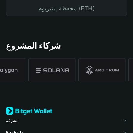
محفظة إيثيريوم (ETH)
شركاء المشروع
الشركة
نبذة عن محفظة Bitget
Products