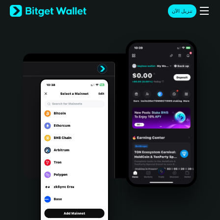
English
تنزيل الآن
日本語
Tiếng Việt
Русский
Español (Latinoamérica)
Türkçe
Italiano
Français
Deutsch
简体中文
繁體中文
Português (Portugal)
Bahasa Indonesia
ภาษาไทย
हिन्दी
বাংলা
Español
Português (Brasil)
Español (Argentina)