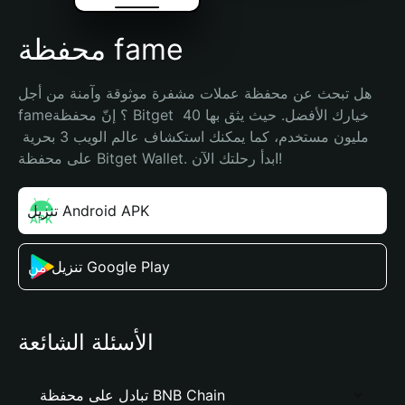
محفظة fame
هل تبحث عن محفظة عملات مشفرة موثوقة وآمنة من أجل 
fame؟ إنّ محفظة Bitget خيارك الأفضل. حيث يثق بها 40 
مليون مستخدم، كما يمكنك استكشاف عالم الويب 3 بحرية 
على محفظة Bitget Wallet. ابدأ رحلتك الآن!
تنزيل Android APK
تنزيل من Google Play
الأسئلة الشائعة
تبادل على محفظة BNB Chain