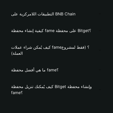
التطبيقات اللامركزية على BNB Chain
كيفية إنشاء محفظة fame على محفظة Bitget؟
كيف يُمكن شراء عملات fame؟ (فقط لمشروع
العملة)
ما هي أفضل محفظة fame؟
كيف يُمكنك تنزيل محفظة Bitget وإنشاء محفظة
fame؟