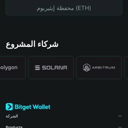
محفظة إيثيريوم (ETH)
شركاء المشروع
الشركة
نبذة عن محفظة Bitget
Products