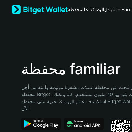
English
Earn
التبادل
البطاقة
المحفظة
日本語
Tiếng Việt
Русский
Español (Latinoamérica)
Türkçe
Italiano
Français
Deutsch
محفظة familiar
简体中文
繁體中文
Português (Portugal)
تبحث عن محفظة عملات مشفرة موثوقة وآمنة من أجل familiar؟ إنّ 
Bahasa Indonesia
محفظة Bitget خيارك الأفضل. حيث يثق بها 40 مليون مستخدم، كما يمكنك 
ภาษาไทย
استكشاف عالم الويب 3 بحرية على محفظة Bitget Wallet. ابدأ رحلتك 
हिन्दी
الآن!
বাংলা
Español
Português (Brasil)
Español (Argentina)