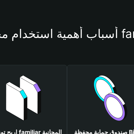
فظة familiar
صندوق حماية محفظة Bitget
اربح توزيعات familiar المجانية