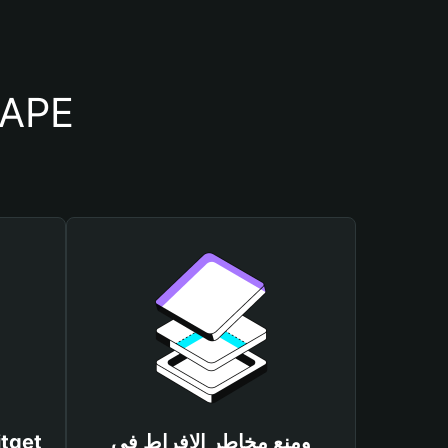
أسباب أهمية استخدام م
ومنع مخاطر الإفراط في