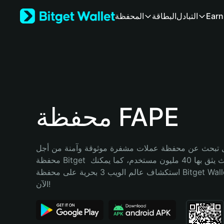
English
Earn
التبادل
البطاقة
المحفظة
日本語
Tiếng Việt
Русский
Español (Latinoamérica)
Türkçe
Italiano
Français
Deutsch
محفظة FAPE
简体中文
繁體中文
Português (Portugal)
تبحث عن محفظة عملات مشفرة موثوقة وآمنة من أجل FAPE؟ إنّ 
Bahasa Indonesia
محفظة Bitget خيارك الأفضل. حيث يثق بها 40 مليون مستخدم، كما يمكنك 
ภาษาไทย
استكشاف عالم الويب 3 بحرية على محفظة Bitget Wallet. ابدأ رحلتك 
हिन्दी
الآن!
বাংলা
Español
Português (Brasil)
Español (Argentina)