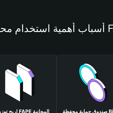
حفظة FAPE
صندوق حماية محفظة Bitget
اربح توزيعات FAPE المجانية