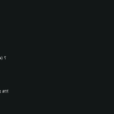
كيف يُمك
كيف يُمكنك تنزيل محفظة Bitget وإنشاء محفظة Fart #1؟