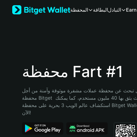
English
Earn
التبادل
البطاقة
المحفظة
日本語
Tiếng Việt
Русский
Español (Latinoamérica)
Türkçe
Italiano
Français
Deutsch
محفظة Fart #1
简体中文
繁體中文
Português (Portugal)
تبحث عن محفظة عملات مشفرة موثوقة وآمنة من أجل Fart #1؟ إنّ 
Bahasa Indonesia
محفظة Bitget خيارك الأفضل. حيث يثق بها 40 مليون مستخدم، كما يمكنك 
ภาษาไทย
استكشاف عالم الويب 3 بحرية على محفظة Bitget Wallet. ابدأ رحلتك 
हिन्दी
الآن!
বাংলা
Español
Português (Brasil)
Español (Argentina)