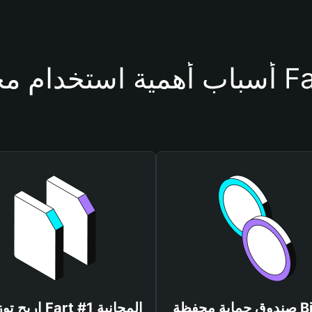
فظة Fart #1
صندوق حماية محفظة Bitget
اربح توزيعات Fart #1 المجانية