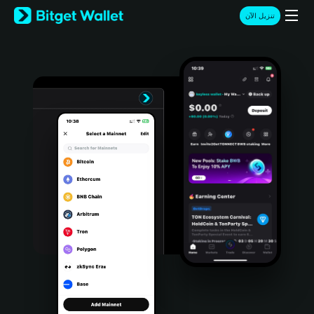
English
تنزيل الآن
日本語
Tiếng Việt
Русский
Español (Latinoamérica)
Türkçe
Italiano
Français
Deutsch
简体中文
繁體中文
Português (Portugal)
Bahasa Indonesia
ภาษาไทย
हिन्दी
বাংলা
Español
Português (Brasil)
Español (Argentina)