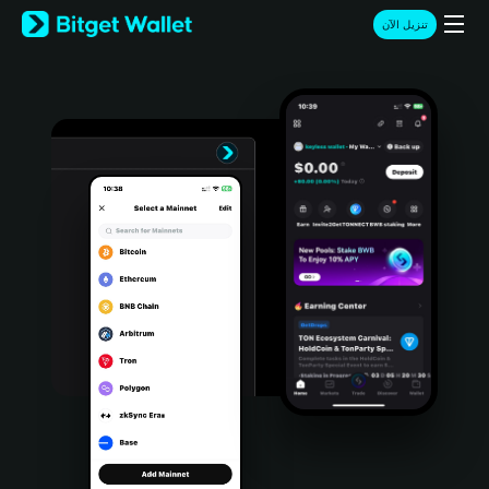
English
تنزيل الآن
日本語
Tiếng Việt
Русский
Español (Latinoamérica)
Türkçe
Italiano
Français
Deutsch
简体中文
繁體中文
Português (Portugal)
Bahasa Indonesia
ภาษาไทย
हिन्दी
বাংলা
Español
Português (Brasil)
Español (Argentina)