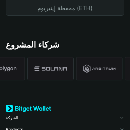
محفظة إيثيريوم (ETH)
شركاء المشروع
الشركة
نبذة عن محفظة Bitget
Products