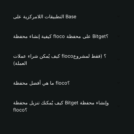
التطبيقات اللامركزية على Base
كيفية إنشاء محفظة floco على محفظة Bitget؟
كيف يُمكن شراء عملات floco؟ (فقط لمشروع
العملة)
ما هي أفضل محفظة floco؟
كيف يُمكنك تنزيل محفظة Bitget وإنشاء محفظة
floco؟