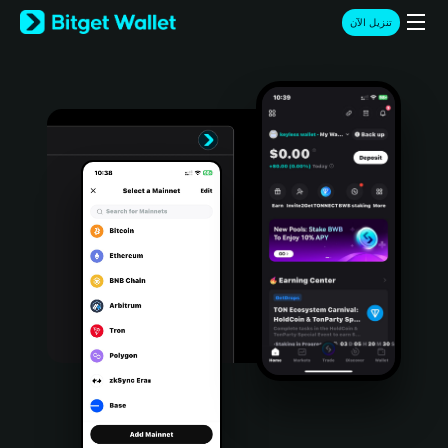
English
تنزيل الآن
日本語
Tiếng Việt
Русский
Español (Latinoamérica)
Türkçe
Italiano
Français
Deutsch
简体中文
繁體中文
Português (Portugal)
Bahasa Indonesia
ภาษาไทย
हिन्दी
বাংলা
Español
Português (Brasil)
Español (Argentina)