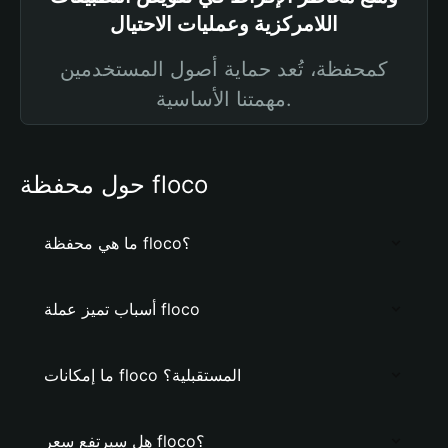
اللامركزية وعمليات الاحتيال
كمحفظة، تُعد حماية أصول المستخدمين
مهمتنا الأساسية.
حول محفظة floco
ما هي محفظة floco؟
أسباب تميز عملة floco
ما إمكانات floco المستقبلية؟
هل سيرتفع سعر floco؟