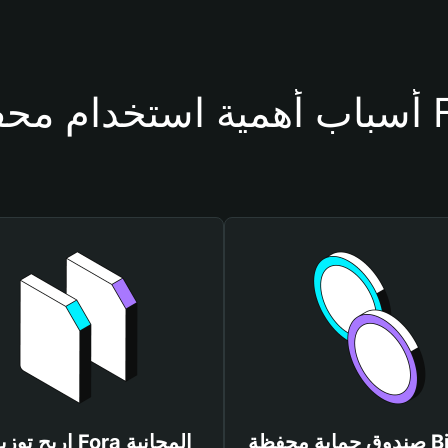
فظة Fora
صندوق حماية محفظة Bitget
اربح توزيعات Fora المجانية