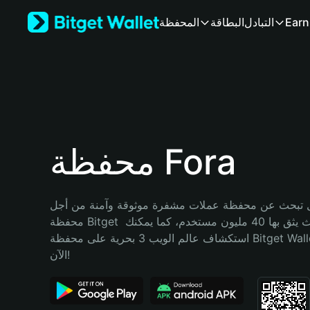
English
Earn
التبادل
البطاقة
المحفظة
日本語
Tiếng Việt
Русский
Español (Latinoamérica)
Türkçe
Italiano
Français
Deutsch
محفظة Fora
简体中文
繁體中文
Português (Portugal)
تبحث عن محفظة عملات مشفرة موثوقة وآمنة من أجل Fora؟ إنّ 
Bahasa Indonesia
محفظة Bitget خيارك الأفضل. حيث يثق بها 40 مليون مستخدم، كما يمكنك 
ภาษาไทย
استكشاف عالم الويب 3 بحرية على محفظة Bitget Wallet. ابدأ رحلتك 
हिन्दी
الآن!
বাংলা
Español
Português (Brasil)
Español (Argentina)