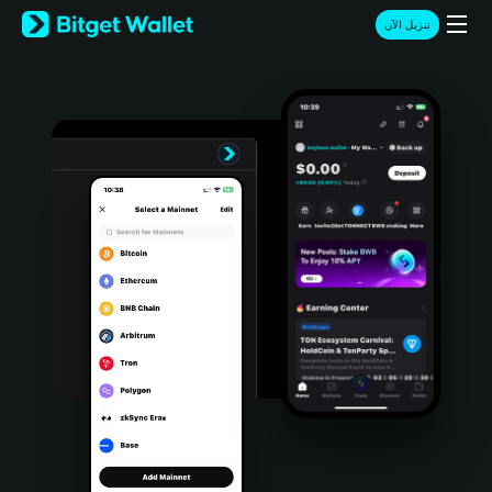
English
تنزيل الآن
日本語
Tiếng Việt
Русский
Español (Latinoamérica)
Türkçe
Italiano
Français
Deutsch
简体中文
繁體中文
Português (Portugal)
Bahasa Indonesia
ภาษาไทย
हिन्दी
বাংলা
Español
Português (Brasil)
Español (Argentina)