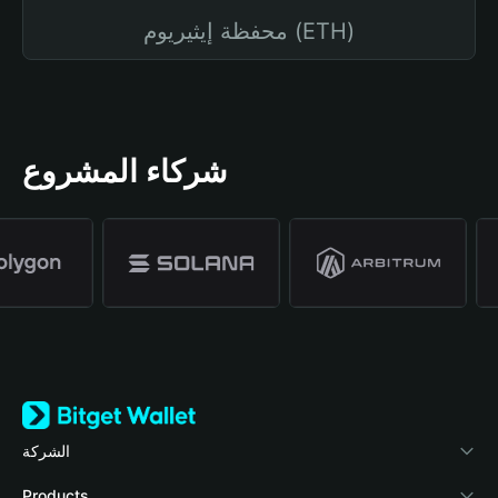
محفظة إيثيريوم (ETH)
شركاء المشروع
الشركة
نبذة عن محفظة Bitget
Products