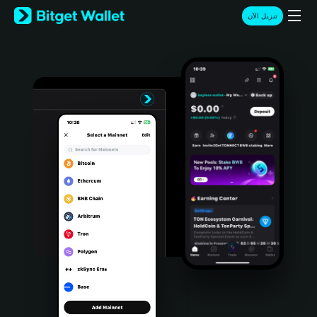
English
تنزيل الآن
日本語
Tiếng Việt
Русский
Español (Latinoamérica)
Türkçe
Italiano
Français
Deutsch
简体中文
繁體中文
Português (Portugal)
Bahasa Indonesia
ภาษาไทย
हिन्दी
বাংলা
Español
Português (Brasil)
Español (Argentina)