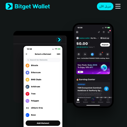
English
تنزيل الآن
日本語
Tiếng Việt
Русский
Español (Latinoamérica)
Türkçe
Italiano
Français
Deutsch
简体中文
繁體中文
Português (Portugal)
Bahasa Indonesia
ภาษาไทย
हिन्दी
বাংলা
Español
Português (Brasil)
Español (Argentina)