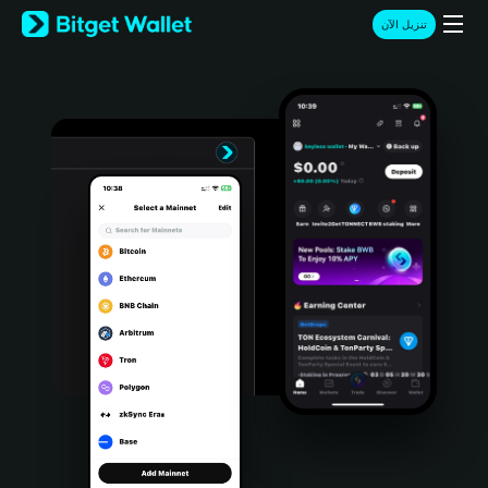
English
تنزيل الآن
日本語
Tiếng Việt
Русский
Español (Latinoamérica)
Türkçe
Italiano
Français
Deutsch
简体中文
繁體中文
Português (Portugal)
Bahasa Indonesia
ภาษาไทย
हिन्दी
বাংলা
Español
Português (Brasil)
Español (Argentina)