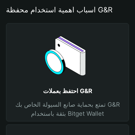
أسباب أهمية استخدام محفظة G&R
احتفظ بعملات G&R
تمتع بحماية صانع السيولة الخاص بك G&R
بثقة باستخدام Bitget Wallet