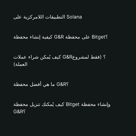
التطبيقات اللامركزية على Solana
كيفية إنشاء محفظة G&R على محفظة Bitget؟
كيف يُمكن شراء عملات G&R؟ (فقط لمشروع
العملة)
ما هي أفضل محفظة G&R؟
كيف يُمكنك تنزيل محفظة Bitget وإنشاء محفظة
G&R؟