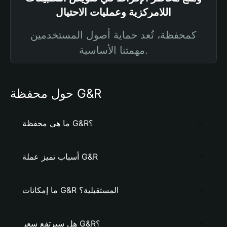
اللامركزية وعمليات الاحتيال
كمحفظة، تُعد حماية أصول المستخدمين
مهمتنا الأساسية.
حول محفظة G&R
ما هي محفظة G&R؟
أسباب تميز عملة G&R
ما إمكانات G&R المستقبلية؟
هل سيرتفع سعر G&R؟