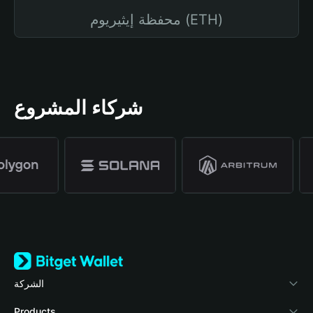
محفظة إيثيريوم (ETH)
شركاء المشروع
الشركة
نبذة عن محفظة Bitget
Products