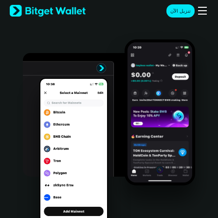
English
تنزيل الآن
日本語
Tiếng Việt
Русский
Español (Latinoamérica)
Türkçe
Italiano
Français
Deutsch
简体中文
繁體中文
Português (Portugal)
Bahasa Indonesia
ภาษาไทย
हिन्दी
বাংলা
Español
Português (Brasil)
Español (Argentina)