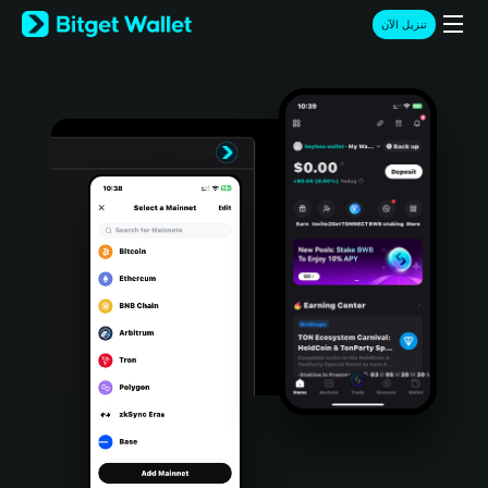
English
تنزيل الآن
日本語
Tiếng Việt
Русский
Español (Latinoamérica)
Türkçe
Italiano
Français
Deutsch
简体中文
繁體中文
Português (Portugal)
Bahasa Indonesia
ภาษาไทย
हिन्दी
বাংলা
Español
Português (Brasil)
Español (Argentina)