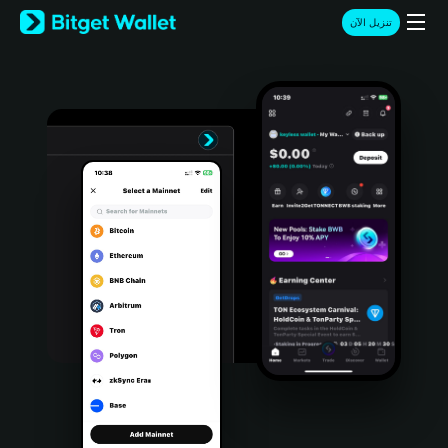
English
تنزيل الآن
日本語
Tiếng Việt
Русский
Español (Latinoamérica)
Türkçe
Italiano
Français
Deutsch
简体中文
繁體中文
Português (Portugal)
Bahasa Indonesia
ภาษาไทย
हिन्दी
বাংলা
Español
Português (Brasil)
Español (Argentina)