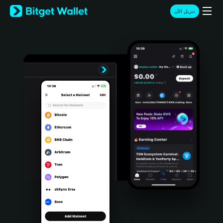
English
تنزيل الآن
日本語
Tiếng Việt
Русский
Español (Latinoamérica)
Türkçe
Italiano
Français
Deutsch
简体中文
繁體中文
Português (Portugal)
Bahasa Indonesia
ภาษาไทย
हिन्दी
বাংলা
Español
Português (Brasil)
Español (Argentina)