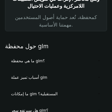
اللامركزية وعمليات الاحتيال
كمحفظة، تُعد حماية أصول المستخدمين
مهمتنا الأساسية.
حول محفظة glm
ما هي محفظة glm؟
أسباب تميز عملة glm
ما إمكانات glm المستقبلية؟
هل سيرتفع سعر glm؟