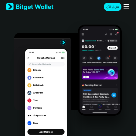
English
تنزيل الآن
日本語
Tiếng Việt
Русский
Español (Latinoamérica)
Türkçe
Italiano
Français
Deutsch
简体中文
繁體中文
Português (Portugal)
Bahasa Indonesia
ภาษาไทย
हिन्दी
বাংলা
Español
Português (Brasil)
Español (Argentina)