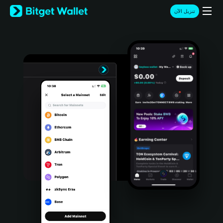
English
تنزيل الآن
日本語
Tiếng Việt
Русский
Español (Latinoamérica)
Türkçe
Italiano
Français
Deutsch
简体中文
繁體中文
Português (Portugal)
Bahasa Indonesia
ภาษาไทย
हिन्दी
বাংলা
Español
Português (Brasil)
Español (Argentina)