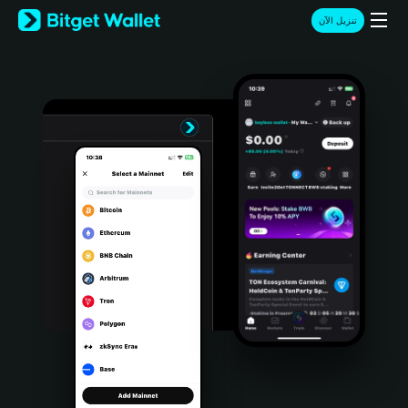
English
تنزيل الآن
日本語
Tiếng Việt
Русский
Español (Latinoamérica)
Türkçe
Italiano
Français
Deutsch
简体中文
繁體中文
Português (Portugal)
Bahasa Indonesia
ภาษาไทย
हिन्दी
বাংলা
Español
Português (Brasil)
Español (Argentina)