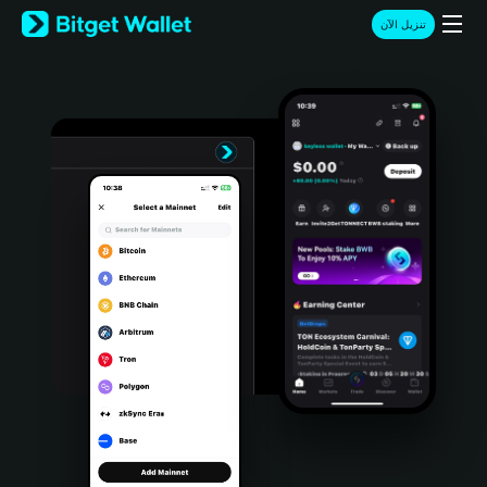
English
تنزيل الآن
日本語
Tiếng Việt
Русский
Español (Latinoamérica)
Türkçe
Italiano
Français
Deutsch
简体中文
繁體中文
Português (Portugal)
Bahasa Indonesia
ภาษาไทย
हिन्दी
বাংলা
Español
Português (Brasil)
Español (Argentina)