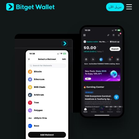
English
تنزيل الآن
日本語
Tiếng Việt
Русский
Español (Latinoamérica)
Türkçe
Italiano
Français
Deutsch
简体中文
繁體中文
Português (Portugal)
Bahasa Indonesia
ภาษาไทย
हिन्दी
বাংলা
Español
Português (Brasil)
Español (Argentina)