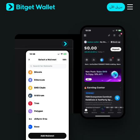
English
تنزيل الآن
日本語
Tiếng Việt
Русский
Español (Latinoamérica)
Türkçe
Italiano
Français
Deutsch
简体中文
繁體中文
Português (Portugal)
Bahasa Indonesia
ภาษาไทย
हिन्दी
বাংলা
Español
Português (Brasil)
Español (Argentina)