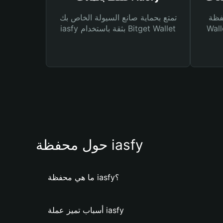
Bitg
تمتع بحماية صانع السيولة الخاص بك
 لك أنواع مختلفة من
iasfy بثقة باستخدام Bitget Wallet
حول محفظة iasfy
ما هي محفظة iasfy؟
أسباب تميز عملة iasfy