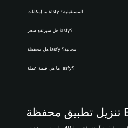
ما إمكانات iasfy المستقبلية؟
هل سيرتفع سعر iasfy؟
هل محفظة iasfy مجانية؟
ما هي قيمة عملة iasfy؟
Bi 