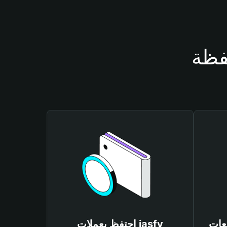
احتفظ بعملات iasfy