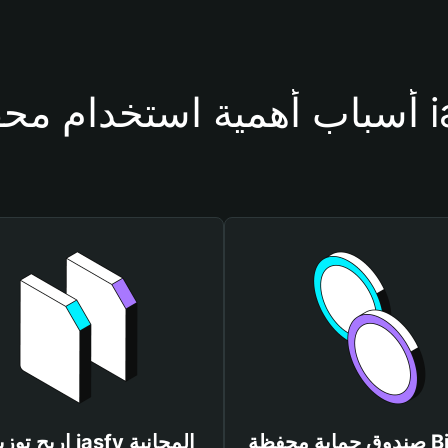
فظة iasfy
صندوق حماية محفظة Bitget
اربح توزيعات iasfy المجانية