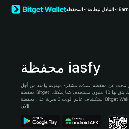
English
Earn
التبادل
البطاقة
المحفظة
日本語
Tiếng Việt
Русский
Español (Latinoamérica)
Türkçe
Italiano
Français
Deutsch
محفظة iasfy
简体中文
繁體中文
Português (Portugal)
تبحث عن محفظة عملات مشفرة موثوقة وآمنة من أجل iasfy؟ إنّ 
Bahasa Indonesia
محفظة Bitget خيارك الأفضل. حيث يثق بها 40 مليون مستخدم، كما يمكنك 
ภาษาไทย
استكشاف عالم الويب 3 بحرية على محفظة Bitget Wallet. ابدأ رحلتك 
हिन्दी
الآن!
বাংলা
Español
Português (Brasil)
Español (Argentina)