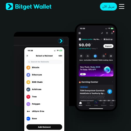
English
تنزيل الآن
日本語
Tiếng Việt
Русский
Español (Latinoamérica)
Türkçe
Italiano
Français
Deutsch
简体中文
繁體中文
Português (Portugal)
Bahasa Indonesia
ภาษาไทย
हिन्दी
বাংলা
Español
Português (Brasil)
Español (Argentina)