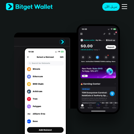
English
تنزيل الآن
日本語
Tiếng Việt
Русский
Español (Latinoamérica)
Türkçe
Italiano
Français
Deutsch
简体中文
繁體中文
Português (Portugal)
Bahasa Indonesia
ภาษาไทย
हिन्दी
বাংলা
Español
Português (Brasil)
Español (Argentina)