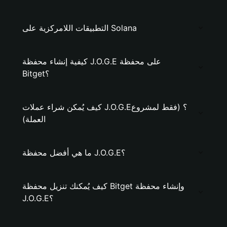
التطبيقات اللامركزية على Solana
كيفية إنشاء محفظة J.O.G.E على محفظة
Bitget؟
كيف يُمكن شراء عملات J.O.G.E؟ (فقط لمشروع
العملة)
ما هي أفضل محفظة J.O.G.E؟
كيف يُمكنك تنزيل محفظة Bitget وإنشاء محفظة
J.O.G.E؟