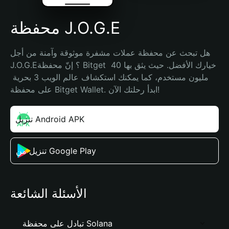
محفظة J.O.G.E
هل تبحث عن محفظة عملات مشفرة موثوقة وآمنة من أجل 
J.O.G.E؟ إنّ محفظة Bitget خيارك الأفضل. حيث يثق بها 40 
مليون مستخدم، كما يمكنك استكشاف عالم الويب 3 بحرية 
على محفظة Bitget Wallet. ابدأ رحلتك الآن!
تنزيل Android APK
تنزيل من Google Play
الأسئلة الشائعة
تبادل على محفظة Solana