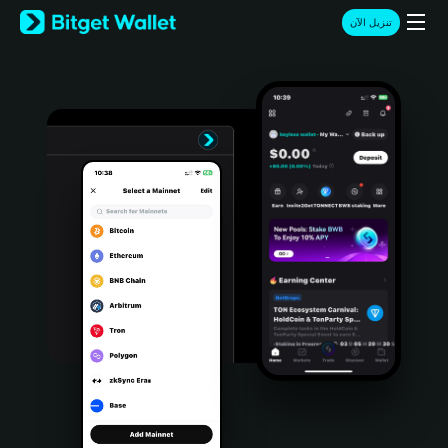
English
تنزيل الآن
日本語
Tiếng Việt
Русский
Español (Latinoamérica)
Türkçe
Italiano
Français
Deutsch
简体中文
繁體中文
Português (Portugal)
Bahasa Indonesia
ภาษาไทย
हिन्दी
বাংলা
Español
Português (Brasil)
Español (Argentina)