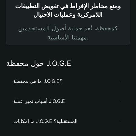
ومنع مخاطر الإفراط في تفويض التطبيقات
اللامركزية وعمليات الاحتيال
كمحفظة، تُعد حماية أصول المستخدمين
مهمتنا الأساسية.
حول محفظة J.O.G.E
ما هي محفظة J.O.G.E؟
أسباب تميز عملة J.O.G.E
ما إمكانات J.O.G.E المستقبلية؟