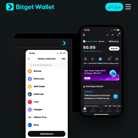
English
تنزيل الآن
日本語
Tiếng Việt
Русский
Español (Latinoamérica)
Türkçe
Italiano
Français
Deutsch
简体中文
繁體中文
Português (Portugal)
Bahasa Indonesia
ภาษาไทย
हिन्दी
বাংলা
Español
Português (Brasil)
Español (Argentina)