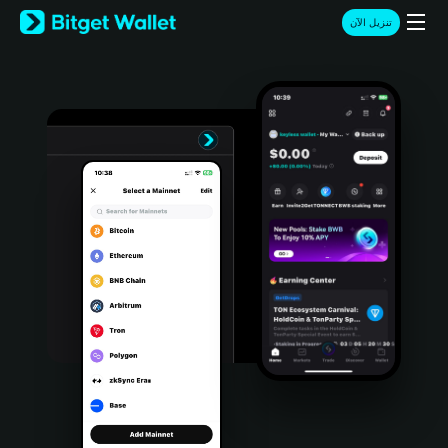
English
تنزيل الآن
日本語
Tiếng Việt
Русский
Español (Latinoamérica)
Türkçe
Italiano
Français
Deutsch
简体中文
繁體中文
Português (Portugal)
Bahasa Indonesia
ภาษาไทย
हिन्दी
বাংলা
Español
Português (Brasil)
Español (Argentina)