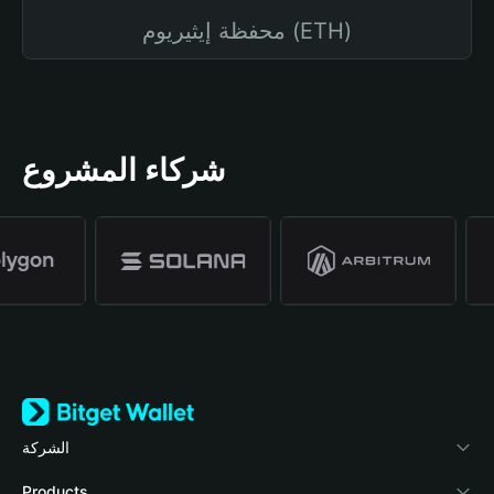
محفظة إيثيريوم (ETH)
شركاء المشروع
الشركة
نبذة عن محفظة Bitget
Products