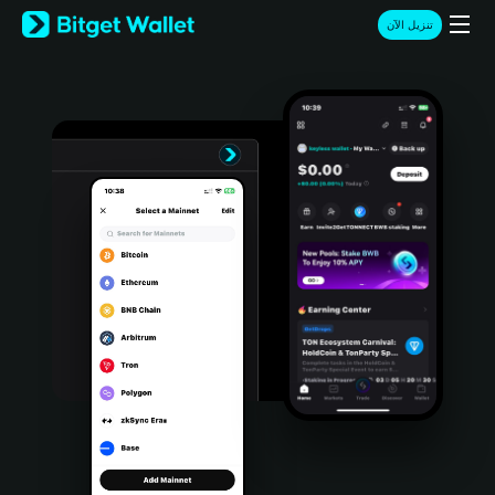
English
تنزيل الآن
日本語
Tiếng Việt
Русский
Español (Latinoamérica)
Türkçe
Italiano
Français
Deutsch
简体中文
繁體中文
Português (Portugal)
Bahasa Indonesia
ภาษาไทย
हिन्दी
বাংলা
Español
Português (Brasil)
Español (Argentina)