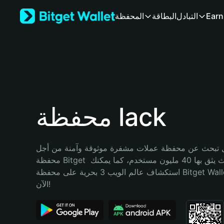
English
Earn
التبادل
البطاقة
المحفظة
日本語
Tiếng Việt
Русский
Español (Latinoamérica)
Türkçe
Italiano
Français
Deutsch
محفظة lack
简体中文
繁體中文
Português (Portugal)
تبحث عن محفظة عملات مشفرة موثوقة وآمنة من أجل lack؟ إنّ 
Bahasa Indonesia
محفظة Bitget خيارك الأفضل. حيث يثق بها 40 مليون مستخدم، كما يمكنك 
ภาษาไทย
استكشاف عالم الويب 3 بحرية على محفظة Bitget Wallet. ابدأ رحلتك 
हिन्दी
الآن!
বাংলা
Español
Português (Brasil)
Español (Argentina)