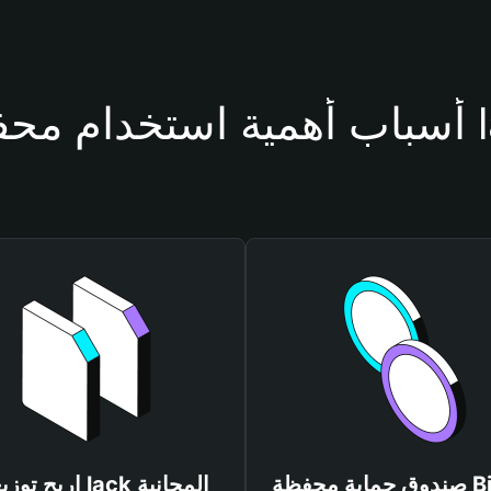
ظة lack
صندوق حماية محفظة Bitget
اربح توزيعات lack المجانية