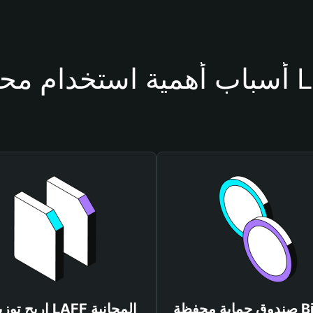
حفظة LAFF
صندوق حماية محفظة Bitget
اربح توزيعات LAFF المجانية