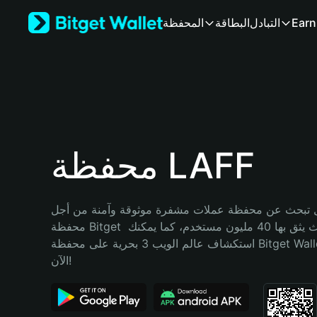
English
Earn
التبادل
البطاقة
المحفظة
日本語
Tiếng Việt
Русский
Español (Latinoamérica)
Türkçe
Italiano
Français
Deutsch
محفظة LAFF
简体中文
繁體中文
Português (Portugal)
تبحث عن محفظة عملات مشفرة موثوقة وآمنة من أجل LAFF؟ إنّ 
Bahasa Indonesia
محفظة Bitget خيارك الأفضل. حيث يثق بها 40 مليون مستخدم، كما يمكنك 
ภาษาไทย
استكشاف عالم الويب 3 بحرية على محفظة Bitget Wallet. ابدأ رحلتك 
हिन्दी
الآن!
বাংলা
Español
Português (Brasil)
Español (Argentina)