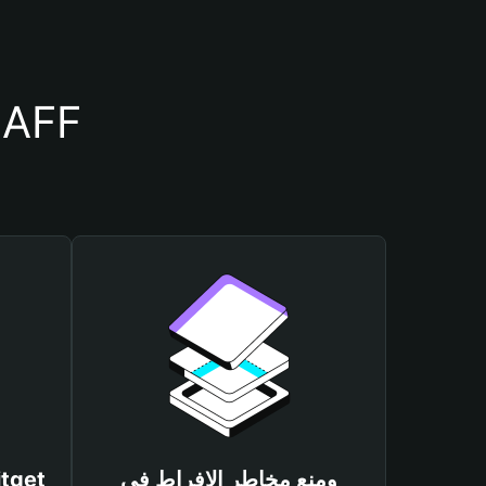
أسباب أهمية استخدام م
ومنع مخاطر الإفراط في