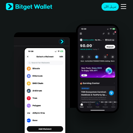
English
تنزيل الآن
日本語
Tiếng Việt
Русский
Español (Latinoamérica)
Türkçe
Italiano
Français
Deutsch
简体中文
繁體中文
Português (Portugal)
Bahasa Indonesia
ภาษาไทย
हिन्दी
বাংলা
Español
Português (Brasil)
Español (Argentina)