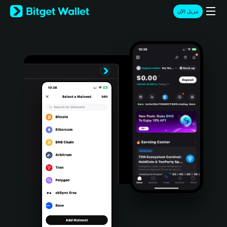
English
تنزيل الآن
日本語
Tiếng Việt
Русский
Español (Latinoamérica)
Türkçe
Italiano
Français
Deutsch
简体中文
繁體中文
Português (Portugal)
Bahasa Indonesia
ภาษาไทย
हिन्दी
বাংলা
Español
Português (Brasil)
Español (Argentina)