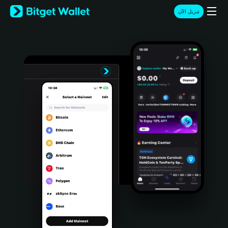
English
تنزيل الآن
日本語
Tiếng Việt
Русский
Español (Latinoamérica)
Türkçe
Italiano
Français
Deutsch
简体中文
繁體中文
Português (Portugal)
Bahasa Indonesia
ภาษาไทย
हिन्दी
বাংলা
Español
Português (Brasil)
Español (Argentina)