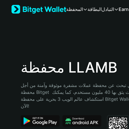
English
Earn
التبادل
البطاقة
المحفظة
日本語
Tiếng Việt
Русский
Español (Latinoamérica)
Türkçe
Italiano
Français
Deutsch
محفظة LLAMB
简体中文
繁體中文
Português (Portugal)
تبحث عن محفظة عملات مشفرة موثوقة وآمنة من أجل LLAMB؟ إنّ 
Bahasa Indonesia
محفظة Bitget خيارك الأفضل. حيث يثق بها 40 مليون مستخدم، كما يمكنك 
ภาษาไทย
استكشاف عالم الويب 3 بحرية على محفظة Bitget Wallet. ابدأ رحلتك 
हिन्दी
الآن!
বাংলা
Español
Português (Brasil)
Español (Argentina)