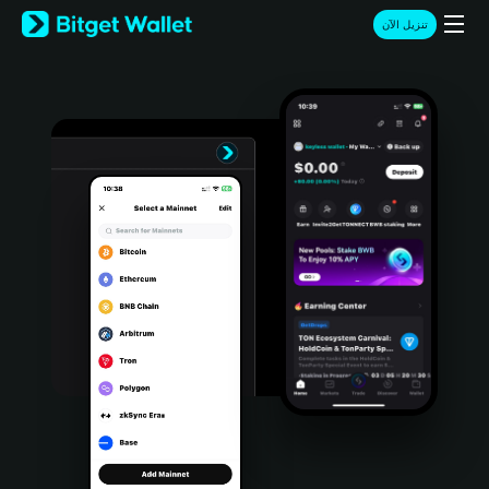
English
تنزيل الآن
日本語
Tiếng Việt
Русский
Español (Latinoamérica)
Türkçe
Italiano
Français
Deutsch
简体中文
繁體中文
Português (Portugal)
Bahasa Indonesia
ภาษาไทย
हिन्दी
বাংলা
Español
Português (Brasil)
Español (Argentina)