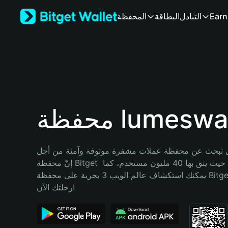
English
Earn
التبادل
البطاقة
المحفظة
日本語
Tiếng Việt
Русский
Español (Latinoamérica)
Türkçe
Italiano
Français
Deutsch
فظة lumeswap
简体中文
繁體中文
Português (Portugal)
تبحث عن محفظة عملات مشفرة موثوقة وآمنة من أجل lumeswap؟ 
Bahasa Indonesia
إنّ محفظة Bitget خيارك الأفضل. حيث يثق بها 40 مليون مستخدم، كما 
ภาษาไทย
يمكنك استكشاف عالم الويب 3 بحرية على محفظة Bitget Wallet. ابدأ 
हिन्दी
رحلتك الآن!
বাংলা
Español
Português (Brasil)
Español (Argentina)