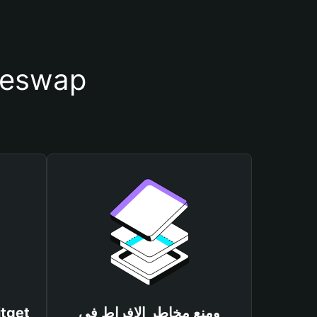
أسباب أهمية استخدام م
ومنع مخاطر الإفراط في