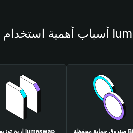
حفظة lumeswap
صندوق حماية محفظة Bitget
اربح توزيعات wap