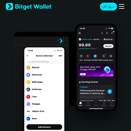
English
تنزيل الآن
日本語
Tiếng Việt
Русский
Español (Latinoamérica)
Türkçe
Italiano
Français
Deutsch
简体中文
繁體中文
Português (Portugal)
Bahasa Indonesia
ภาษาไทย
हिन्दी
বাংলা
Español
Português (Brasil)
Español (Argentina)