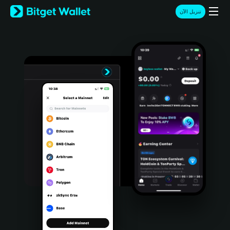
English
تنزيل الآن
日本語
Tiếng Việt
Русский
Español (Latinoamérica)
Türkçe
Italiano
Français
Deutsch
简体中文
繁體中文
Português (Portugal)
Bahasa Indonesia
ภาษาไทย
हिन्दी
বাংলা
Español
Português (Brasil)
Español (Argentina)