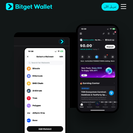
English
تنزيل الآن
日本語
Tiếng Việt
Русский
Español (Latinoamérica)
Türkçe
Italiano
Français
Deutsch
简体中文
繁體中文
Português (Portugal)
Bahasa Indonesia
ภาษาไทย
हिन्दी
বাংলা
Español
Português (Brasil)
Español (Argentina)