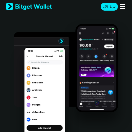
English
تنزيل الآن
日本語
Tiếng Việt
Русский
Español (Latinoamérica)
Türkçe
Italiano
Français
Deutsch
简体中文
繁體中文
Português (Portugal)
Bahasa Indonesia
ภาษาไทย
हिन्दी
বাংলা
Español
Português (Brasil)
Español (Argentina)