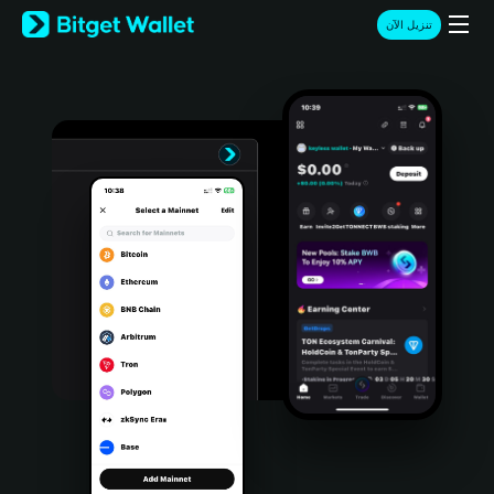
English
تنزيل الآن
日本語
Tiếng Việt
Русский
Español (Latinoamérica)
Türkçe
Italiano
Français
Deutsch
简体中文
繁體中文
Português (Portugal)
Bahasa Indonesia
ภาษาไทย
हिन्दी
বাংলা
Español
Português (Brasil)
Español (Argentina)