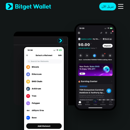
English
تنزيل الآن
日本語
Tiếng Việt
Русский
Español (Latinoamérica)
Türkçe
Italiano
Français
Deutsch
简体中文
繁體中文
Português (Portugal)
Bahasa Indonesia
ภาษาไทย
हिन्दी
বাংলা
Español
Português (Brasil)
Español (Argentina)