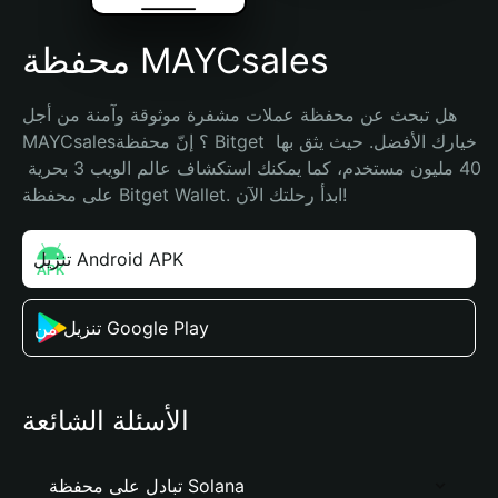
محفظة MAYCsales
هل تبحث عن محفظة عملات مشفرة موثوقة وآمنة من أجل 
MAYCsales؟ إنّ محفظة Bitget خيارك الأفضل. حيث يثق بها 
40 مليون مستخدم، كما يمكنك استكشاف عالم الويب 3 بحرية 
على محفظة Bitget Wallet. ابدأ رحلتك الآن!
تنزيل Android APK
تنزيل من Google Play
الأسئلة الشائعة
تبادل على محفظة Solana