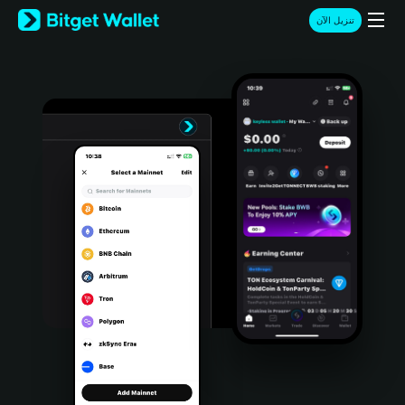
English
تنزيل الآن
日本語
Tiếng Việt
Русский
Español (Latinoamérica)
Türkçe
Italiano
Français
Deutsch
简体中文
繁體中文
Português (Portugal)
Bahasa Indonesia
ภาษาไทย
हिन्दी
বাংলা
Español
Português (Brasil)
Español (Argentina)