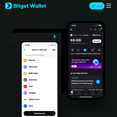
English
تنزيل الآن
日本語
Tiếng Việt
Русский
Español (Latinoamérica)
Türkçe
Italiano
Français
Deutsch
简体中文
繁體中文
Português (Portugal)
Bahasa Indonesia
ภาษาไทย
हिन्दी
বাংলা
Español
Português (Brasil)
Español (Argentina)